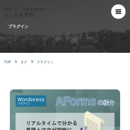
進路を示し、的確な目的地まで。
ましろ未来図
プラグイン
TOP
タグ
プラグイン