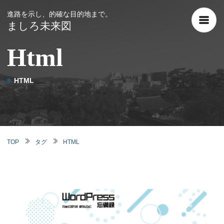
進路を示し、的確な目的地まで。
ましろ未来図
Html
|
HTML
TOP
タグ
HTML