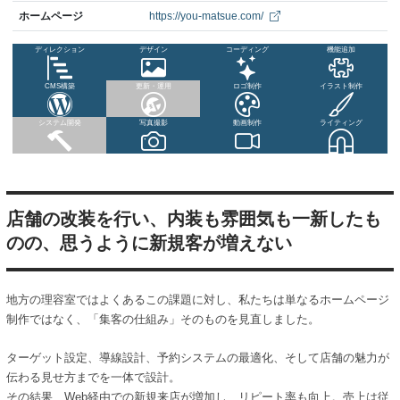
ホームページ
https://you-matsue.com/
ディレクション
デザイン
コーディング
機能追加
CMS構築
更新・運用
ロゴ制作
イラスト制作
システム開発
写真撮影
動画制作
ライティング
店舗の改装を行い、内装も雰囲気も一新したも
のの、思うように新規客が増えない
地方の理容室ではよくあるこの課題に対し、私たちは単なるホームページ
制作ではなく、「集客の仕組み」そのものを見直しました。
ターゲット設定、導線設計、予約システムの最適化、そして店舗の魅力が
伝わる見せ方までを一体で設計。
その結果、Web経由での新規来店が増加し、リピート率も向上。売上は従